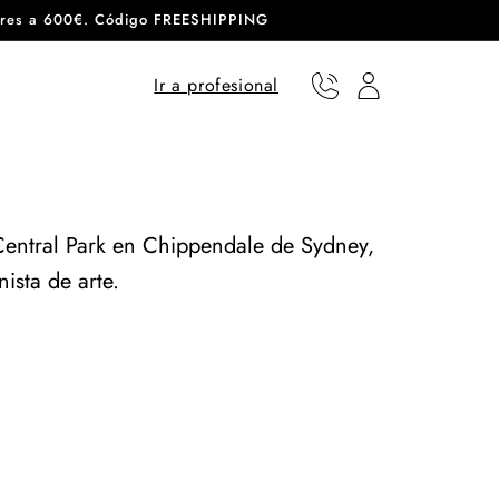
eriores a 600€. Código FREESHIPPING
Ir a profesional
Teléfono
Usuario
 Central Park en Chippendale de Sydney,
ista de arte.