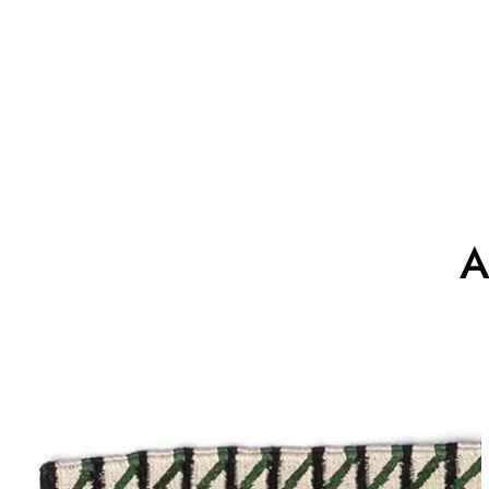
A
Alfombra
Blur
Runner