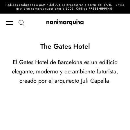
Pedidos realizados a partir del 7/8 se procesarán a partir del 17/8. | Envío
Ir directamente al contenido
gratis en compras superiores a 600€. Código FREESHIPPING
The Gates Hotel
El Gates Hotel de Barcelona es un edificio
elegante, moderno y de ambiente futurista,
creado por el arquitecto Juli Capella.