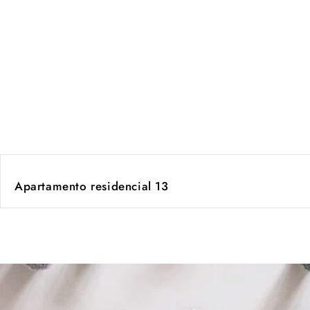
Apartamento residencial 13
de
1
/
2