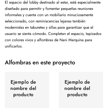
El espacio del lobby destinado al estar, está especialmente
diseñado para permitir y fomentar pequeñas reuniones
informales y cuenta con un mobiliario minuciosamente
seleccionado, con reminiscencias lejanas también
modernistas en taburetes y sillas para garantizar que el
usuario se sienta cómodo. Completan el espacio, tapizados
con colores vivos y alfombras de Nani Marquina para
unificarlos.
Alfombras en este proyecto
Ejemplo
Ejemplo
de
Ejemplo de
de
Ejemplo de
nombre del
nombre del
nombre
nombre
producto
producto
del
del
producto
producto