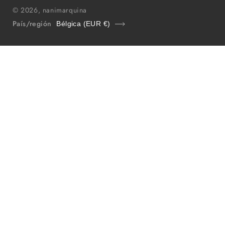
© 2026,
nanimarquina
País/región
Bélgica (EUR €)