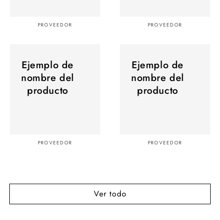
Proveedor:
Proveedor:
PROVEEDOR
PROVEEDOR
Ejemplo
Ejemplo
de
Ejemplo de
de
Ejemplo de
nombre del
nombre del
nombre
nombre
producto
producto
del
del
producto
producto
Proveedor:
Proveedor:
PROVEEDOR
PROVEEDOR
Ver todo