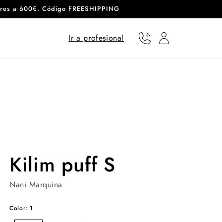
eriores a 600€. Código FREESHIPPING
Ir a profesional
Teléfono
Usuario
Kilim puff S
Nani Marquina
Color: 1