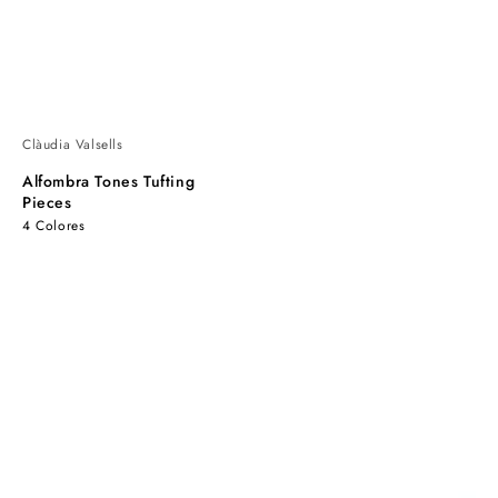
Clàudia Valsells
Alfombra Tones Tufting
Pieces
4 Colores
Alfombra
Alfombra
Tones
Tones
Tufting
Tufting