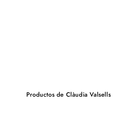
Productos de Clàudia Valsells
Alfombra
Alfombra
Tones
Tones
Tufting
Tufting