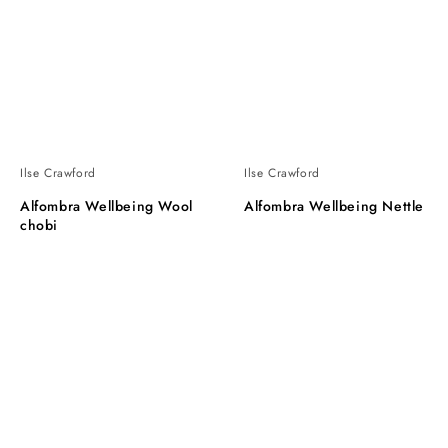
Ilse Crawford
Ilse Crawford
Alfombra Wellbeing Wool
Alfombra Wellbeing Nettle
chobi
Alfombra
Wellbeing
Wellbeing
Manta
Nettle
Runner
L