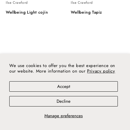
Ilse Crawford
Ilse Crawford
Wellbeing Light cojín
Wellbeing Tapiz
Wellbeing
Alfombra
Heavy
Wellbeing
kilim
Chobi
cojín
Runner
M
We use cookies to offer you the best experience on
our website. More information on our
Privacy policy
Accept
Decline
Manage preferences