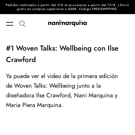
Pedidos realizados a partir del 7/8 se procesarán a partir del 17/8. | Envío
Ir directamente al contenido
gratis en compras superiores a 600€. Código FREESHIPPING
#1 Woven Talks: Wellbeing con Ilse
Crawford
Ya puede ver el video de la primera edición
de Woven Talks: Wellbeing junto a la
diseñadora Ilse Crawford, Nani Marquina y
Maria Piera Marquina.