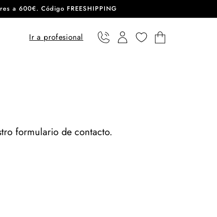
eriores a 600€. Código FREESHIPPING
Ir a profesional
Teléfono
Usuario
Carrito
tro formulario de contacto.