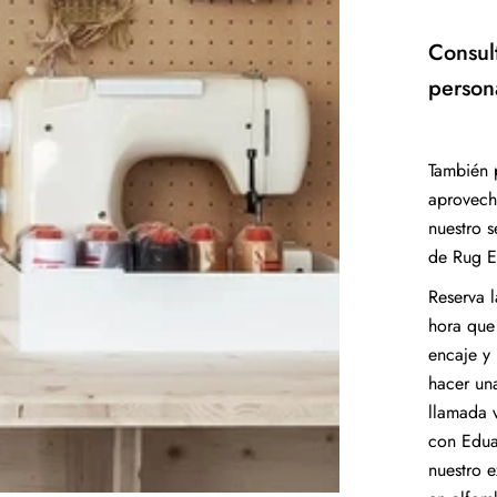
Consul
person
También 
aprovech
nuestro s
de Rug E
Reserva l
hora que
encaje y
hacer un
llamada v
con Edua
nuestro e