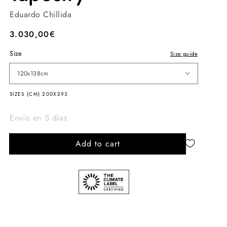
Eduardo Chillida
Regular
3.030,00€
price
Size
Size guide
120x138cm
SIZES (CM) 200X293
Envío en 5 días
Add to cart