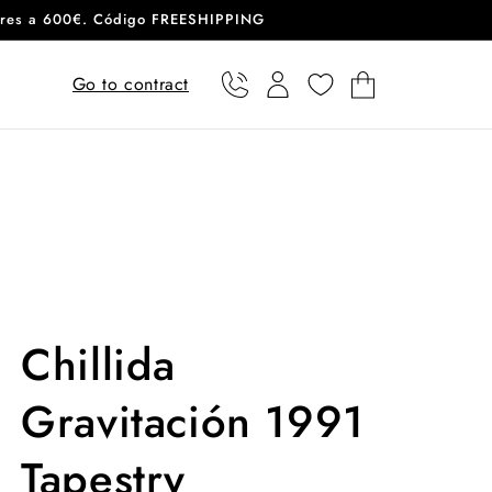
eriores a 600€. Código FREESHIPPING
Go to contract
Phone
User
Cart
Chillida
Gravitación 1991
Tapestry