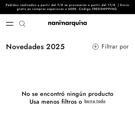
Pedidos realizados a partir del 7/8 se procesarán a partir del 17/8. | Envío
Ir directamente al contenido
gratis en compras superiores a 600€. Código FREESHIPPING
Novedades 2025
Filtrar por
No se encontró ningún producto
Usa menos filtros o
borra todo