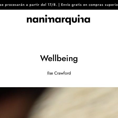
8 se procesarán a partir del 17/8. | Envío gratis en compras sup
Wellbeing
Ilse Crawford