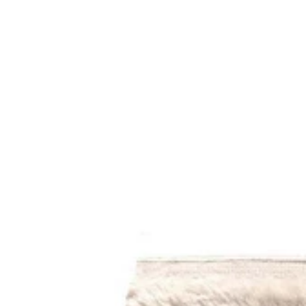
Alfombra
Wellbeing
Wool
chobi