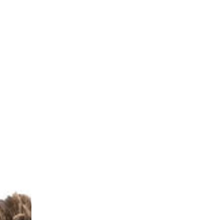
Alfombra
Wellbeing
Nettle
Runner
L