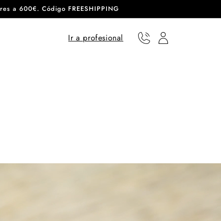
eriores a 600€. Código FREESHIPPING
Ir a profesional
Teléfono
Usuario