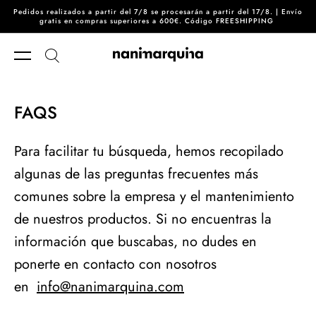
Pedidos realizados a partir del 7/8 se procesarán a partir del 17/8. | Envío
Ir directamente al contenido
gratis en compras superiores a 600€. Código FREESHIPPING
FAQS
Para facilitar tu búsqueda, hemos recopilado
algunas de las preguntas frecuentes más
comunes sobre la empresa y el mantenimiento
de nuestros productos. Si no encuentras la
información que buscabas, no dudes en
ponerte en contacto con nosotros
en
info@nanimarquina.com