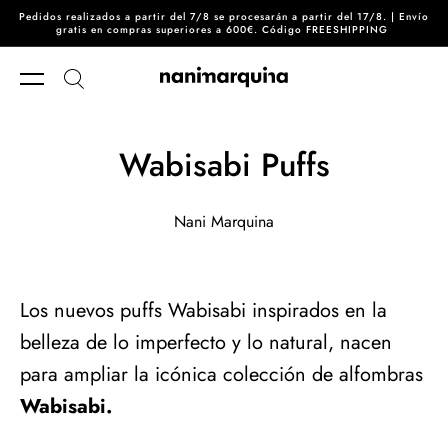
Pedidos realizados a partir del 7/8 se procesarán a partir del 17/8. | Envío
Ir directamente al contenido
gratis en compras superiores a 600€. Código FREESHIPPING
Wabisabi Puffs
Nani Marquina
Los nuevos puffs Wabisabi inspirados en la
belleza de lo imperfecto y lo natural, nacen
para ampliar la icónica colección de alfombras
Wabisabi.