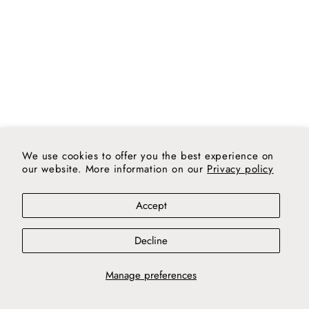
We use cookies to offer you the best experience on
our website. More information on our
Privacy policy
Accept
Nani Marquina
Decline
Wabisabi puff S Anthracite
2 Colores
Manage preferences
Wabisabi
Wabisabi