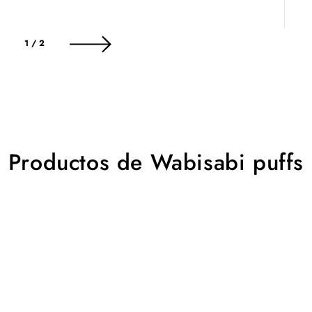
de
1
/
2
Productos de Wabisabi puffs
Wabisabi
Wabisabi
puff
puff
S
S