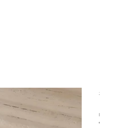
Sala
Las zonas de
descanso