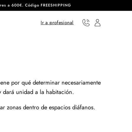
eriores a 600€. Código FREESHIPPING
Ir a profesional
Teléfono
Usuario
iene por qué determinar necesariamente
 dará unidad a la habitación.
ear zonas dentro de espacios diáfanos.