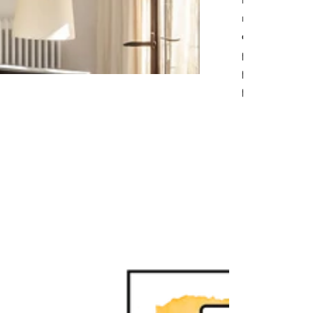
menos el largo
del sofá
principal podr
parecer
perdida.