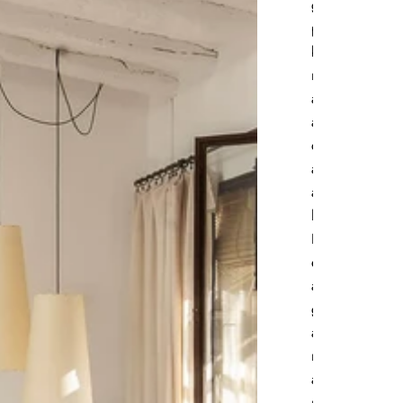
grandes y
pequeñas se
benefician
mucho de una
alfombra, que
ayuda a definir
distintas áreas 
aporta confort
al conjunto de
la estancia.
Recomendamo
escoger
alfombras
generosas que
acompañen el
mobiliario, una
alfombra que
no cubra al