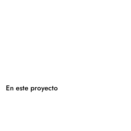
En este proyecto
Alfombra
Alfombra
Telares
Telares