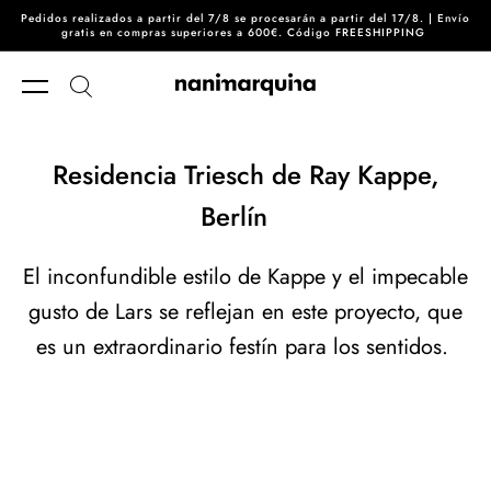
Pedidos realizados a partir del 7/8 se procesarán a partir del 17/8. | Envío
Ir directamente al contenido
gratis en compras superiores a 600€. Código FREESHIPPING
Residencia Triesch de Ray Kappe,
Berlín
El inconfundible estilo de Kappe y el impecable
gusto de Lars se reflejan en este proyecto, que
es un extraordinario festín para los sentidos.