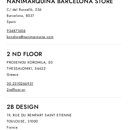
NANIMARQUINA BARCELONA STORE
C/ del Rosselló, 256
Barcelona, 8037
Spain
934871606
bcnshop@nanimarquina.com
2 ND FLOOR
PROXENOU KOROMILA, 50
THESSALONIKI, 54622
Greece
30 2310266931
2ndfloor.gr
2B DESIGN
19, RUE DU REMPART SAINT ETIENNE
TOULOUSE, 31000
France