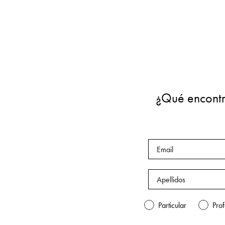
via Mazzini 24
Grisignano di Zocco, 36040
Italy
arredodalpozzo.com
ASLANOGLOU CONTRACT CARPETS
3 – 5 Sintagmatarchou Davaki Street
Athens, 115 26
¿Qué encontr
Greece
+30 210 698 0690
info@aslanogloucc.gr
aslanogloucc.gr
ATELIER DAMIEN BRUNEEL
160 rue de Vendome
LYON, 69004
Particular
Prof
France
33478628824