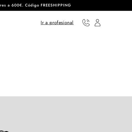
eriores a 600€. Código FREESHIPPING
Ir a profesional
Teléfono
Usuario