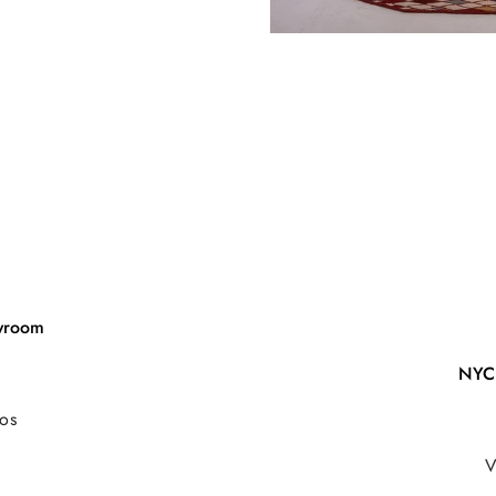
wroom
NYC
nos
V