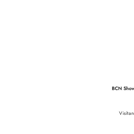
abitare.ch/index.php?p=ho…
ALINEA AG
Kirschgartenstrasse 5
Basel, 4051
Switzerland
+41 61 690 97 99
info@alineabasel.ch
alineabasel.ch
AREA90
VIA CAVOUR 23
BCN Sho
MONTEBELLUNA, 31044
Italy
info@area90.net
Visíta
ARREDO DAL POZZO