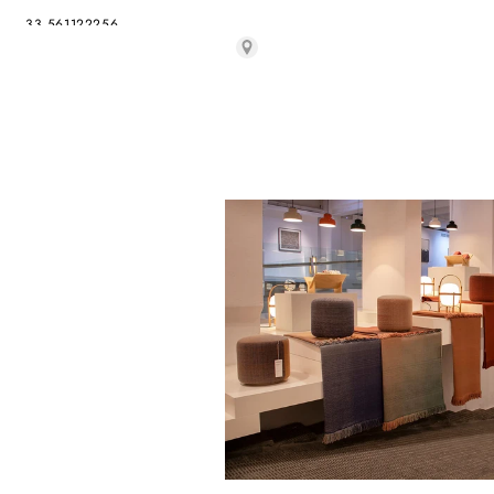
33 561122256
capucine.joly@galvani.fr
galvani.fr
A LINHA DA VIZINHA
AVENIDA CONS. FERNANDO DE SOUSA 27 A
Lisboa, 1070-072
Portugal
alinhadavizinha@alinhadavizinha.pt
alinhadavizinha.pt
ABITARE
REICHSGASSE, 71
CHUR, 7000
Switzweland
081 252 65 68
info@abitare.ch