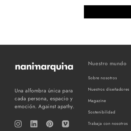
contact@atelierbruneel.fr
atelier-bruneel.fr
ATELIER POINSOT
2, RUE GUICHENON
MACON, 71000
France
03.58.19.43.86
Nuestro mundo
atelierpoinsot@gmail.com
atelierpoinsot.com
Sobre nosotros
BATIPLUS
Nuestros diseñadores
Una alfombra única para
Route du Verney 7
cada persona, espacio y
Magazine
Puidoux, CH - 1070
emoción. Against apathy.
Switzerland
Sostenibilidad
info@batiplus.ch
batiplus.ch
Trabaja con nosotros
Instagram
TikTok
Pinterest
Vimeo