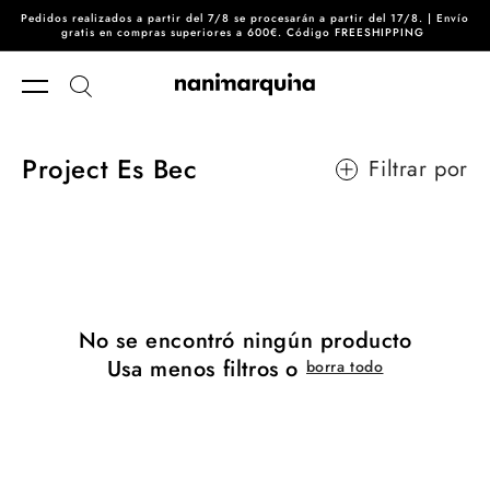
Pedidos realizados a partir del 7/8 se procesarán a partir del 17/8. | Envío
Ir directamente al contenido
gratis en compras superiores a 600€. Código FREESHIPPING
Project Es Bec
Filtrar por
No se encontró ningún producto
Usa menos filtros o
borra todo