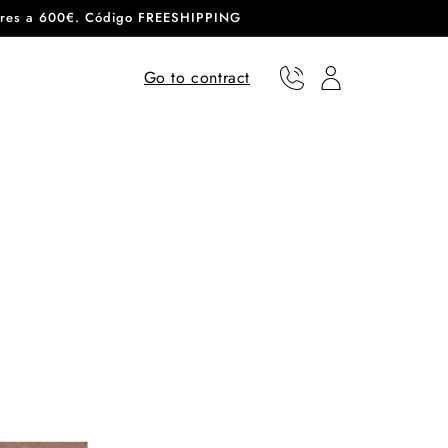
eriores a 600€. Código FREESHIPPING
Go to contract
Phone
User