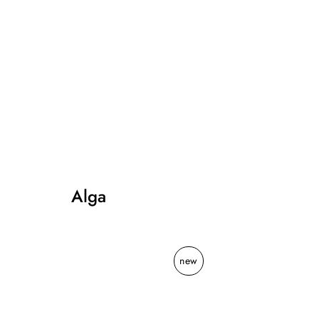
Alga
Lucia
Lucia
new
Eames™
Eames™
Sunbirds
Sunbirds
rug
rug