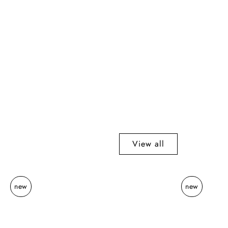
View all
Lucia
new
new
Eames™
Echo
rug