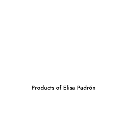
Products of Elisa Padrón
Tres
Tres
Outdoor
Outdoor
Rug
Rug