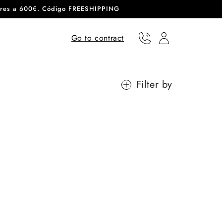
eriores a 600€. Código FREESHIPPING
Go to contract
Phone
User
Filter by