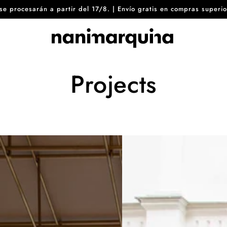
8 se procesarán a partir del 17/8. | Envío gratis en compras sup
Projects