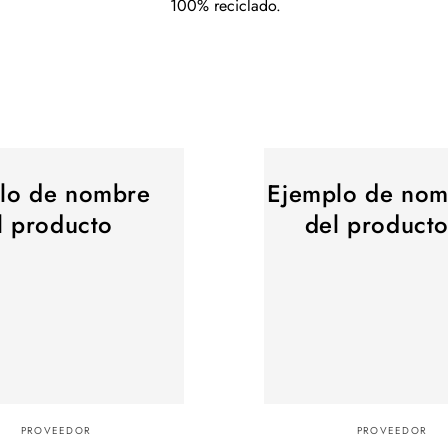
100% reciclado.
Ejemplo
lo de nombre
Ejemplo de nom
de
nombre
l producto
del product
del
producto
:
Proveedor:
PROVEEDOR
PROVEEDOR