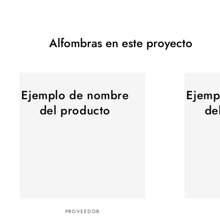
Alfombras en este proyecto
Ejemplo
Ejemplo
Ejemplo de nombre
Ejemp
de
de
nombre
nombre
del producto
de
del
del
producto
producto
Proveedor:
Proveedor
PROVEEDOR