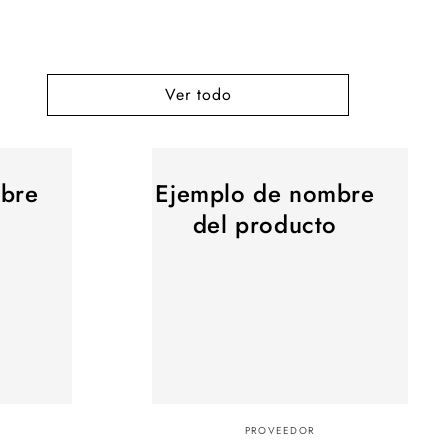
Ver todo
Ejemplo
bre
Ejemplo de nombre
de
nombre
o
del producto
del
producto
Proveedor:
PROVEEDOR