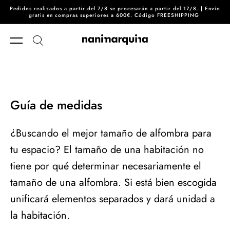
Pedidos realizados a partir del 7/8 se procesarán a partir del 17/8. | Envío
Ir directamente al contenido
gratis en compras superiores a 600€. Código FREESHIPPING
Guía de medidas
¿Buscando el mejor tamaño de alfombra para
tu espacio? El tamaño de una habitación no
tiene por qué determinar necesariamente el
tamaño de una alfombra. Si está bien escogida
unificará elementos separados y dará unidad a
la habitación.