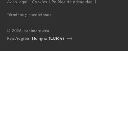
Aviso legal
Cookies
Política de privacidad
Términos y condiciones
© 2026,
nanimarquina
País/región
Hungría (EUR €)