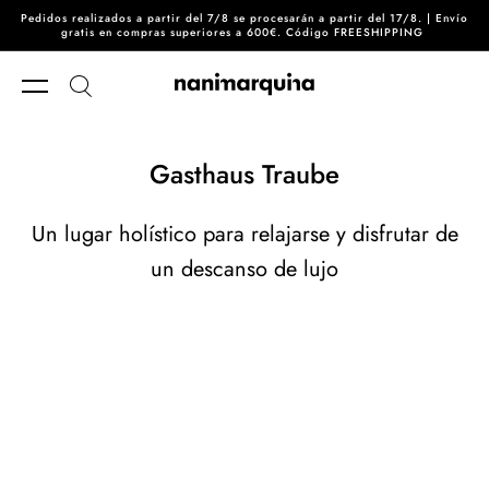
Pedidos realizados a partir del 7/8 se procesarán a partir del 17/8. | Envío
Ir directamente al contenido
gratis en compras superiores a 600€. Código FREESHIPPING
Gasthaus Traube
Un lugar holístico para relajarse y disfrutar de
un descanso de lujo