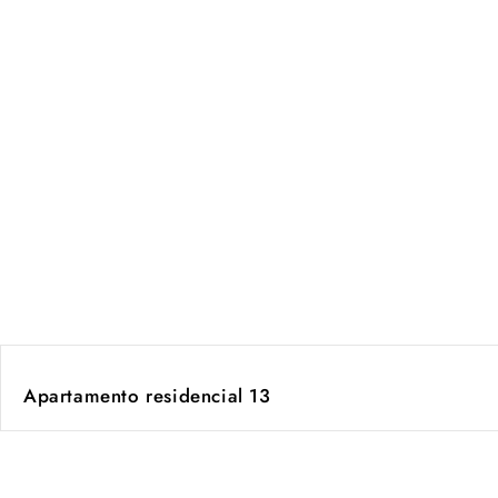
Apartamento residencial 13
de
1
/
2