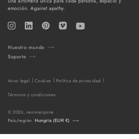
Una alfombra única para cada persona, espacio y
emoción. Against apathy.
Instagram
TikTok
Pinterest
Vimeo
YouTube
Nuestro mundo
Soporte
Aviso legal
Cookies
Política de privacidad
Términos y condiciones
© 2026,
nanimarquina
País/región
Hungría (EUR €)