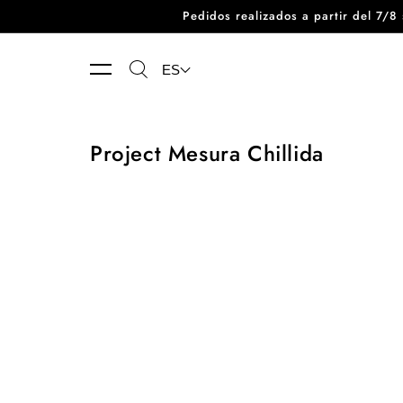
Pedidos realizados a partir del 7/
Ir directamente al contenido
ES
Project Mesura Chillida
Alfombra
Chillida
Figura
Humana
1948