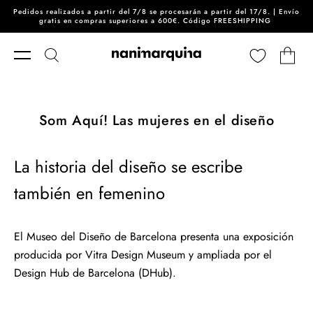
Pedidos realizados a partir del 7/8 se procesarán a partir del 17/8. | Envío
Ir directamente al contenido
gratis en compras superiores a 600€. Código FREESHIPPING
Carrito
Som Aquí! Las mujeres en el diseño
La historia del diseño se escribe
también en femenino
El Museo del Diseño de Barcelona presenta una exposición
producida por Vitra Design Museum y ampliada por el
Design Hub de Barcelona (DHub).