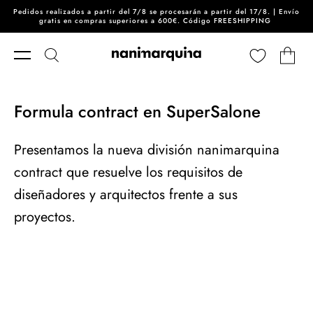
Pedidos realizados a partir del 7/8 se procesarán a partir del 17/8. | Envío
Ir directamente al contenido
gratis en compras superiores a 600€. Código FREESHIPPING
Carrito
Formula contract en SuperSalone
Presentamos la nueva división nanimarquina
contract que resuelve los requisitos de
diseñadores y arquitectos frente a sus
proyectos.