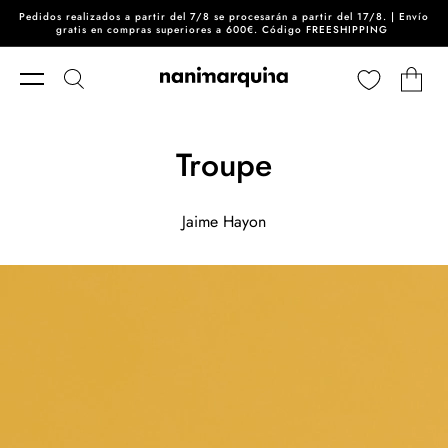
Pedidos realizados a partir del 7/8 se procesarán a partir del 17/8. | Envío
Ir directamente al contenido
gratis en compras superiores a 600€. Código FREESHIPPING
Carrito
Troupe
Jaime Hayon